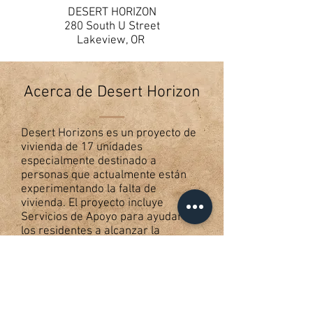
DESERT HORIZON
280 South U Street
Lakeview, OR
Acerca de Desert Horizon
Desert Horizons es un proyecto de
vivienda de 17 unidades
especialmente destinado a
personas que actualmente están
experimentando la falta de
vivienda. El proyecto incluye
Servicios de Apoyo para ayudar a
los residentes a alcanzar la
autosuficiencia mientras se
fomenta un sentido de comunidad
entre los vecinos. Todos los
servicios públicos están incluidos, y
los inquilinos son responsables de